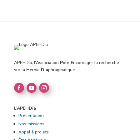
APEHDia, l’
A
ssociation
P
our
E
ncourager la recherche
sur la
H
ernie
Dia
phragmatique
L’APEHDia
Présentation
Nos missions
Appel à projets