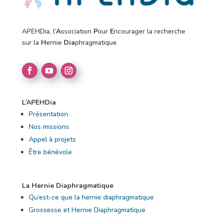
APEHDia, l’
A
ssociation
P
our
E
ncourager la recherche
sur la
H
ernie
Dia
phragmatique
L’APEHDia
Présentation
Nos missions
Appel à projets
Être bénévole
La Hernie Diaphragmatique
Qu’est-ce que la hernie diaphragmatique
Grossesse et Hernie Diaphragmatique